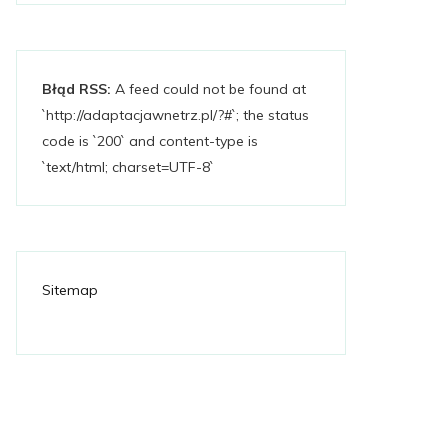
Błąd RSS:
A feed could not be found at
`http://adaptacjawnetrz.pl/?#`; the status
code is `200` and content-type is
`text/html; charset=UTF-8`
Sitemap