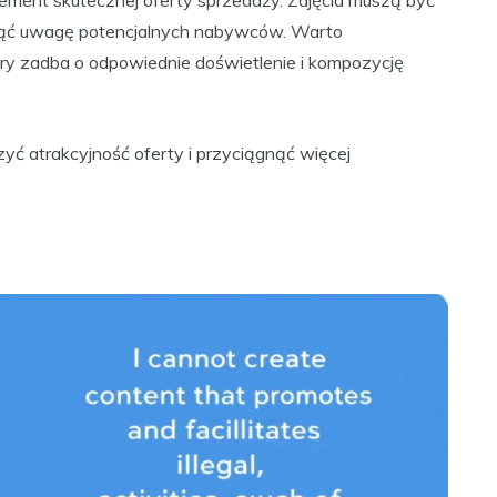
lement skutecznej oferty sprzedaży. Zdjęcia muszą być
ągnąć uwagę potencjalnych nabywców. Warto
ry zadba o odpowiednie doświetlenie i kompozycję
yć atrakcyjność oferty i przyciągnąć więcej