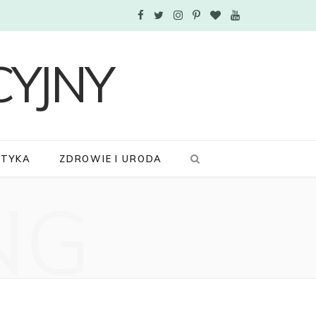
F
T
I
P
B
Y
a
w
n
i
l
o
c
i
s
n
o
u
e
t
t
t
g
T
b
t
a
e
L
u
STYKA
ZDROWIE I URODA
o
e
g
r
o
b
NG
o
r
r
e
v
e
k
a
s
i
m
t
n