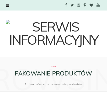
F
T
I
P
B
Y
a
w
n
i
l
o
c
i
s
n
o
u
e
t
t
t
g
T
b
t
a
e
L
u
o
e
g
r
o
b
ROWSI
TAG
o
r
r
e
v
e
PAKOWANIE PRODUKTÓW
k
a
s
i
»
Strona główna
pakowanie produktów
m
t
n